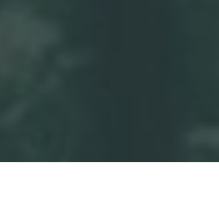
Más de 30 expertos te llevarán
de la mano para
que
conozcas,