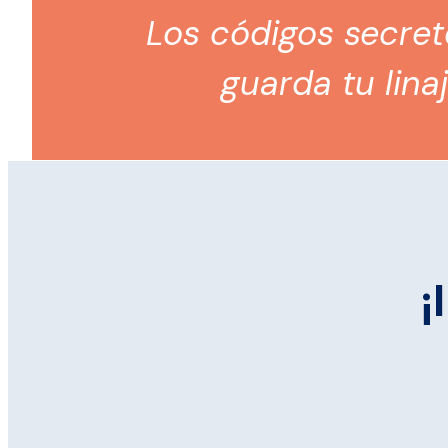
Los códigos secre
guarda tu linaj
¡