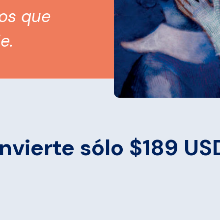
tos que
e.
Invierte sólo $189 US