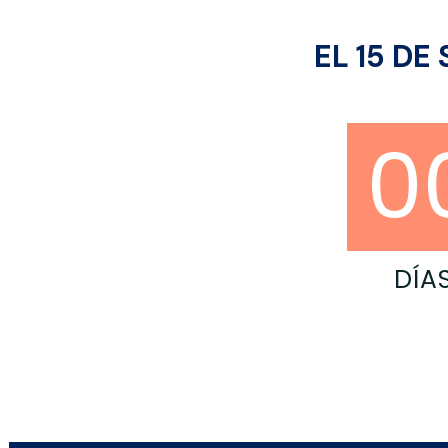
EL 15 DE
0
DÍA