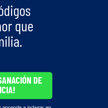
ódigos
mor que
ilia.
SANACIÓN DE
NCIA!
 y aprende a indagar en