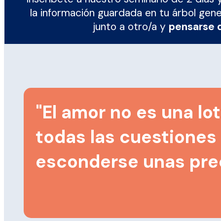
la información guardada en tu árbol gene
junto a otro/a y
pensarse 
"El amor no es una lot
todas las cuestiones
esconderse unas prec