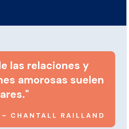
de las relaciones y
ones amorosas suelen
ares."
– CHANTALL RAILLAND